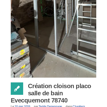
Création cloison placo
salle de bain
Evecquemont 78740
Le
20 mai 2026
par
Teddy Depannage
dans
Chantiers