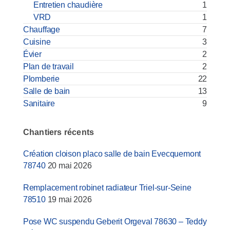
Entretien chaudière
1
VRD
1
Chauffage
7
Cuisine
3
Évier
2
Plan de travail
2
Plomberie
22
Salle de bain
13
Sanitaire
9
Chantiers récents
Création cloison placo salle de bain Evecquemont
78740
20 mai 2026
Remplacement robinet radiateur Triel-sur-Seine
78510
19 mai 2026
Pose WC suspendu Geberit Orgeval 78630 – Teddy