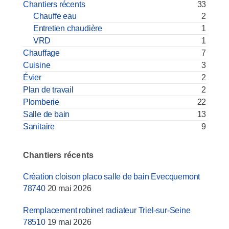
Chantiers récents
33
Chauffe eau
2
Entretien chaudière
1
VRD
1
Chauffage
7
Cuisine
3
Évier
2
Plan de travail
2
Plomberie
22
Salle de bain
13
Sanitaire
9
Chantiers récents
Création cloison placo salle de bain Evecquemont
78740
20 mai 2026
Remplacement robinet radiateur Triel-sur-Seine
78510
19 mai 2026