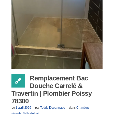
Remplacement Bac
Douche Carrelé &
Travertin | Plombier Poissy
78300
Le
1 avril 2026
par
Teddy Depannage
dans
Chantiers
récents
,
Salle de bain