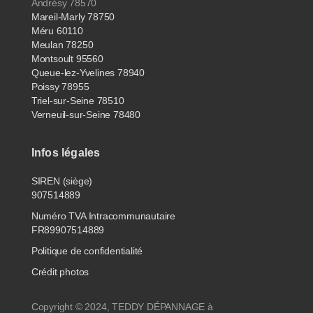
Andrésy 78570
Mareil-Marly 78750
Méru 60110
Meulan 78250
Montsoult 95560
Queue-lez-Yvelines 78940
Poissy 78955
Triel-sur-Seine 78510
Verneuil-sur-Seine 78480
Infos légales
SIREN (siège)
907514889
Numéro TVA Intracommunautaire
FR89907514889
Politique de confidentialité
Crédit photos
Copyright © 2024, TEDDY DÉPANNAGE à