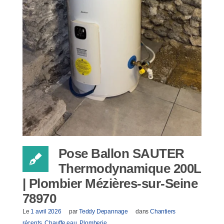
Pose Ballon SAUTER
Thermodynamique 200L
| Plombier Mézières-sur-Seine
78970
Le
1 avril 2026
par
Teddy Depannage
dans
Chantiers
récents
,
Chauffe eau
,
Plomberie