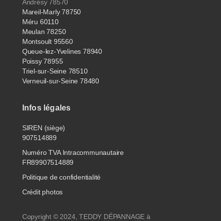
Andrésy 78570
Mareil-Marly 78750
Méru 60110
Meulan 78250
Montsoult 95560
Queue-lez-Yvelines 78940
Poissy 78955
Triel-sur-Seine 78510
Verneuil-sur-Seine 78480
Infos légales
SIREN (siège)
907514889
Numéro TVA Intracommunautaire
FR89907514889
Politique de confidentialité
Crédit photos
Copyright © 2024, TEDDY DÉPANNAGE à