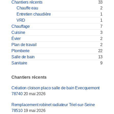
Chantiers récents
33
Chauffe eau
2
Entretien chaudière
1
VRD
1
Chauffage
7
Cuisine
3
Évier
2
Plan de travail
2
Plomberie
22
Salle de bain
13
Sanitaire
9
Chantiers récents
Création cloison placo salle de bain Evecquemont
78740
20 mai 2026
Remplacement robinet radiateur Triel-sur-Seine
78510
19 mai 2026